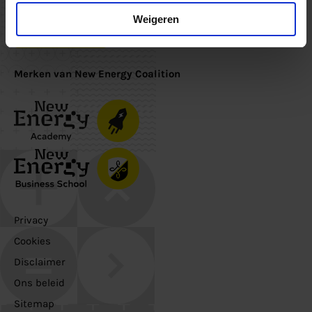
Schrijf je in voor de nieuwsbrief om op de hoogte te blijven
Weigeren
Inschrijven
Merken van New Energy Coalition
Privacy
Cookies
Disclaimer
Ons beleid
Sitemap