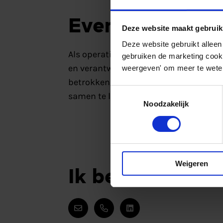
Even voorstelle
Deze website maakt gebruik
Deze website gebruikt alleen
Als operationeel directeur zorg ik erv
gebruiken de marketing cooki
en verantwoording. Daarnaast ben ik
weergeven' om meer te weten
betrokken bij diverse deelprojecten. H
Toestemmingsselectie
samen te laten werken aan de ontwik
Noodzakelijk
Weigeren
Ik ben te bereik