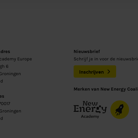
adres
Nieuwsbrief
Academy Europe
Schrijf je in voor de nieuwsbr
gh 6
Inschrijven
Groningen
nd
Merken van New Energy Coali
es
70017
 Groningen
nd