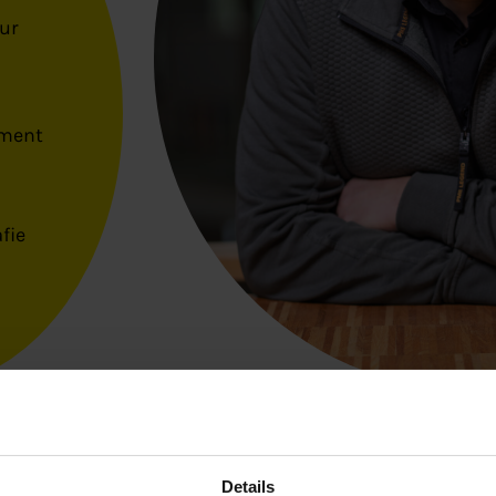
ur
ement
fie
Details