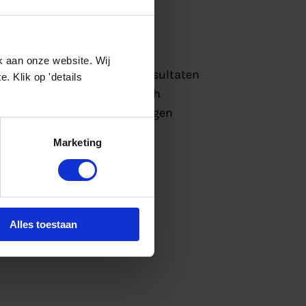
k aan onze website. Wij
financiering, uitvoering, resultaten
 Klik op 'details
ness Platform en strategisch
overheden en kennisinstellingen
en van Nederland.
Marketing
Alles toestaan