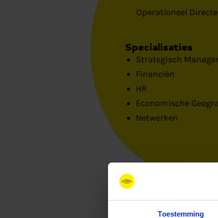
Operationeel Directe
Specialisaties
Strategisch Manag
Financiën
HR
Economische Geogra
Netwerken
Toestemming