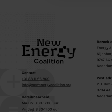
Bezoek 
Energy 
Nijenbor
9747 AG 
Nederla
Contact
Post adr
+31 88 11 66 800
P.O. Box 
info@newenergycoalition.org
9704 AA
Nederla
Bereikbaarheid
Ma-Do: 8:30-17:00 uur
Vrijdag: 8:30-11:00 uur