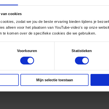
n
 van cookies
 cookies, zodat we jou de beste ervaring bieden tijdens je bezoe
oor dat strategische kansen worden omgezet in plannen, 
es alleen voor het plaatsen van YouTube-video's op onze website.
 voorzitter van samenwerkingsverband New Energy Busi
 te komen over de specifieke cookies die we gebruiken.
iermee zet ik me al ruim twintig jaar in om bedrijven, 
keling van de duurzame energie-economie in het noord
Voorkeuren
Statistieken
Mijn selectie toestaan
en via