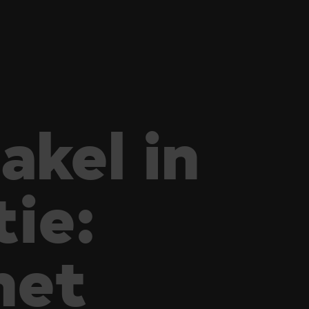
akel in
tie:
het