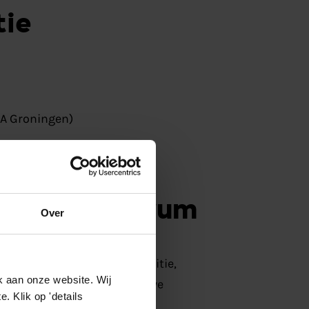
tie
 AA Groningen)
 Energy Forum
Over
 festival over energietransitie,
k aan onze website. Wij
ratie, ontmoetingen en nieuwe
 Klik op 'details
zoekers, studenten en