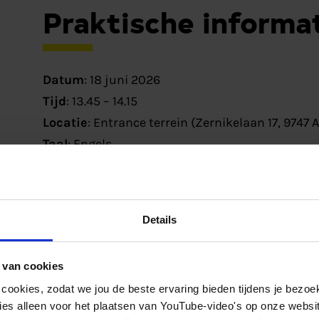
Praktische informa
Datum
: 18 juni 2026
Tijd
: 13.45 – 14.15
Locatie
: Entrance terrein (Zernikelaan 17, 9747
Taal
: Engels
Kosten:
Gratis
Onderdeel van New
Details
 van cookies
De sessie is onderdeel van New Energy Forum: hét
 cookies, zodat we jou de beste ervaring bieden tijdens je bezoe
mobiliteit en duurzaamheid. Een dag vol inspi
es alleen voor het plaatsen van YouTube-video's op onze website.
ideeën voor professionals, ondernemers, onder