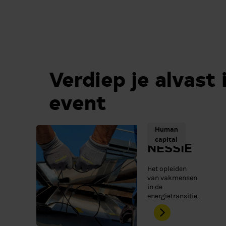
Verdiep je alvast 
event
Human
capital
NESSIE
Het opleiden
van vakmensen
in de
energietransitie.