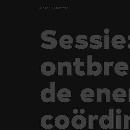
Home
Events
Sessie
ontbre
de ene
coördi