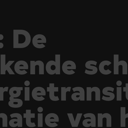
: De
kende sch
rgietransi
natie van 