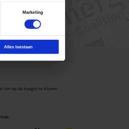
Marketing
Alles toestaan
ief om op de hoogte te blijven
tion