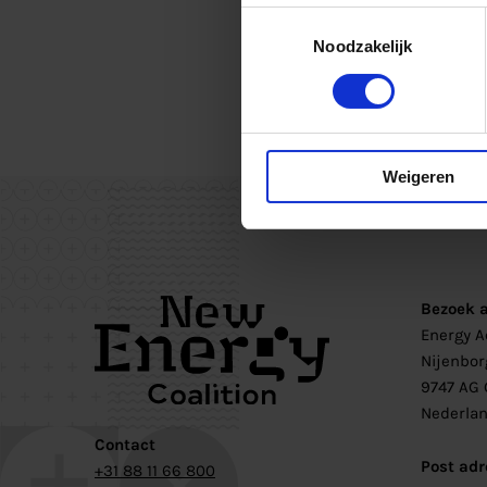
Toestemmingsselectie
Noodzakelijk
Weigeren
Bezoek 
Energy 
Nijenbor
9747 AG 
Nederla
Contact
Post adr
+31 88 11 66 800