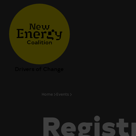
Drivers of Change
Home
Events
Regist