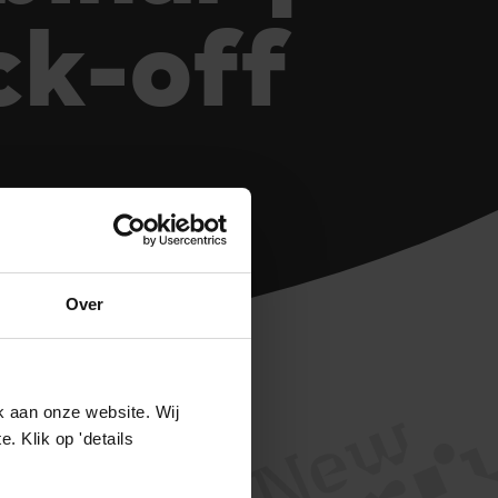
ck-off
Over
k aan onze website. Wij
 Klik op 'details