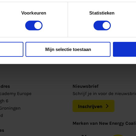
Voorkeuren
Statistieken
Mijn selectie toestaan
adres
Nieuwsbrief
Academy Europe
Schrijf je in voor de nieuwsbr
gh 6
Inschrijven
Groningen
nd
Merken van New Energy Coali
es