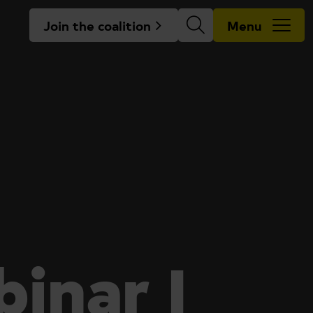
Join the coalition
Menu
inar |