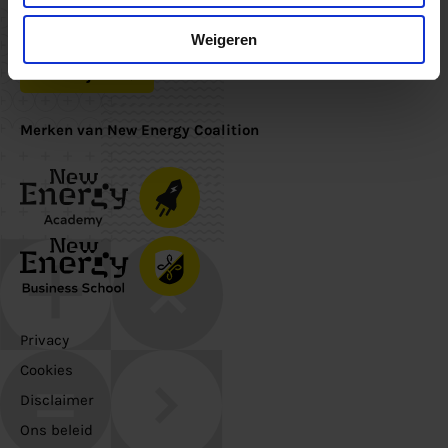
Nieuwsbrief
Schrijf je in voor de nieuwsbrief om op de hoogte te blijven
Weigeren
Inschrijven
Merken van New Energy Coalition
Privacy
Cookies
Disclaimer
Ons beleid