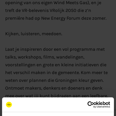
opening van ons eigen Wind Meets Gas), en je
treft de VR-belevenis VRolijk 2050 die z’n
premiére had op New Energy Forum deze zomer.
Kijken, luisteren, meedoen.
Laat je inspireren door een vol programma met
talks, workshops, films, wandelingen,
voorstellingen en grote en kleine initiatieven die
het verschil maken in de gemeente. Kom meer te
weten over plannen die Groningen kleur geven.
Ontmoet makers, denkers en doeners en denk
mee over wat jij kunt bijdragen aan een leefbare,
groene en veerkrachtige gemeente. Want de
toekomst van Groningen is van iedereen!