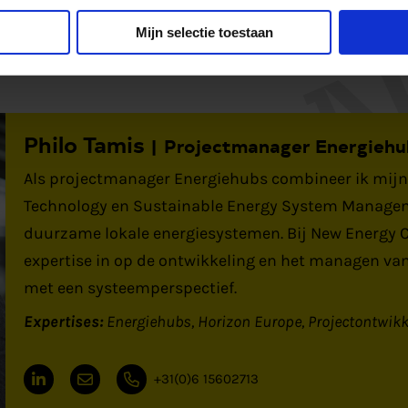
Mijn selectie toestaan
 over het project
Philo Tamis
Projectmanager Energiehu
Als projectmanager Energiehubs combineer ik mij
Technology en Sustainable Energy System Managem
duurzame lokale energiesystemen. Bij New Energy Co
expertise in op de ontwikkeling en het managen va
met een systeemperspectief.
Expertises:
Energiehubs
Horizon Europe
Projectontwikk
+31(0)6 15602713