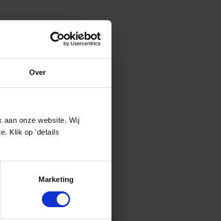
Over
oces van bestaande
k aan onze website. Wij
 Klik op 'details
n
uik in het proces
Marketing
otentiële)