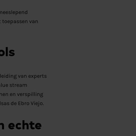
 meeslepend
t toepassen van
ols
eiding van experts
alue stream
nen en verspilling
sas de Ebro Viejo.
n echte