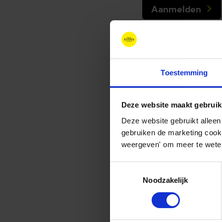
Aanmelden
Over I
Toestemming
Het doel van het I
gebouwen door;
Deze website maakt gebruik
Deze website gebruikt alleen
verminderen van 
gebruiken de marketing cooki
weergeven' om meer te weten
besparen en prod
monitoren en ana
Toestemmingsselectie
Noodzakelijk
In al deze onderdele
medewerkers een gro