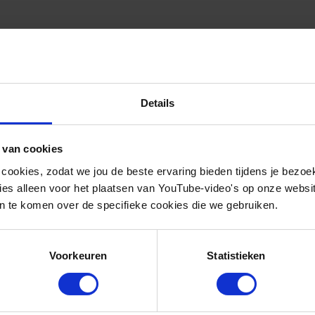
nCUBE
Details
nCUBE project is het verduurzamen van het renovatiepr
 van cookies
 cookies, zodat we jou de beste ervaring bieden tijdens je bezoe
renovatiekosten (efficiënter werken)
es alleen voor het plaatsen van YouTube-video's op onze website.
 te komen over de specifieke cookies die we gebruiken.
uceren van energie door slimme en lokale oplossinge
lyseren van voorspelde en daadwerkelijke energieverbr
Voorkeuren
Statistieken
n spelen inclusiviteit en gelijkheid in bijscholen van (p
te rol.