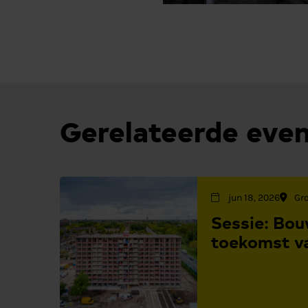
Gerelateerde eve
jun 18, 2026
Gr
Sessie: Bo
toekomst v