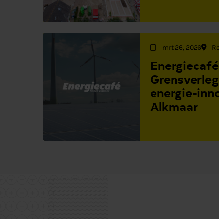
mrt 26, 2026
Ro
Energiecafé
Grensverle
energie-inno
Alkmaar