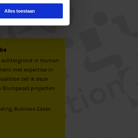
Alles toestaan
bs
n achtergrond in Human
ent met expertise in
alition zet ik deze
n (Europese) projecten
eling
Business Cases