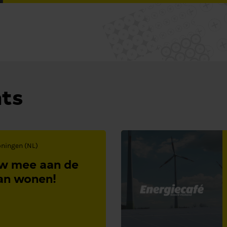
nts
oningen (NL)
uw mee aan de
an wonen!