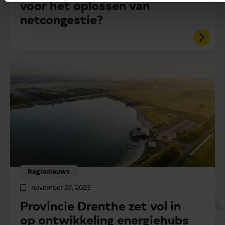
voor het oplossen van
netcongestie?
Regionieuws
november 27, 2025
Provincie Drenthe zet vol in
op ontwikkeling energiehubs