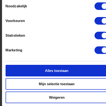
Toestemmingsselectie
Verkenningsfase Energiehub
Noodzakelijk
Beverkoog van start
Voorkeuren
Statistieken
Marketing
Alles toestaan
Mijn selectie toestaan
Opinie
maart 2, 2026
Weigeren
Is de GTO de heilige graal