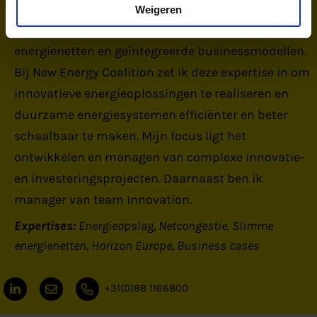
achtergrond in scheikundige technologie en
Weigeren
bedrijfskunde met een focus op slimme
energienetten en geïntegreerde businessmodellen.
Bij New Energy Coalition zet ik deze expertise in om
innovatieve energieoplossingen te realiseren en
duurzame energiesystemen efficiënter en beter
schaalbaar te maken. Mijn focus ligt het
ontwikkelen en managen van complexe innovatie-
en investeringsprojecten. Daarnaast ben ik
manager van team Innovation.
Expertises:
Energieopslag
Netcongestie
Slimme
energienetten
Horizon Europe
Business cases
+31(0)88 1166800